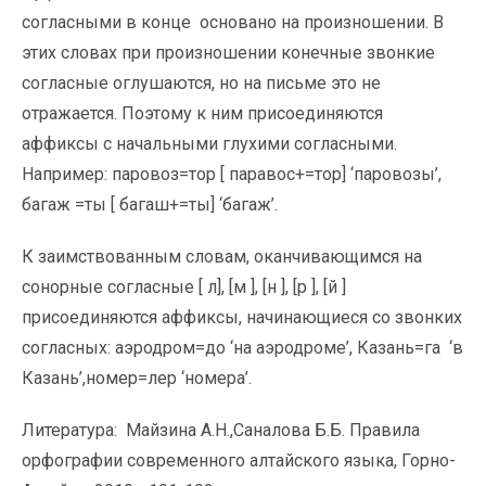
согласными в конце основано на произношении. В
этих словах при произношении конечные звонкие
согласные оглушаются, но на письме это не
отражается. Поэтому к ним присоединяются
аффиксы с начальными глухими согласными.
Например: паровоз=тор [ паравос+=тор] ‘паровозы’,
багаж =ты [ багаш+=ты] ‘багаж’.
К заимствованным словам, оканчивающимся на
сонорные согласные [ л], [м ], [н ], [р ], [й ]
присоединяются аффиксы, начинающиеся со звонких
согласных: аэродром=до ‘на аэродроме’, Казань=га ‘в
Казань’,номер=лер ‘номера’.
Литература: Майзина А.Н.,Саналова Б.Б. Правила
орфографии современного алтайского языка, Горно-