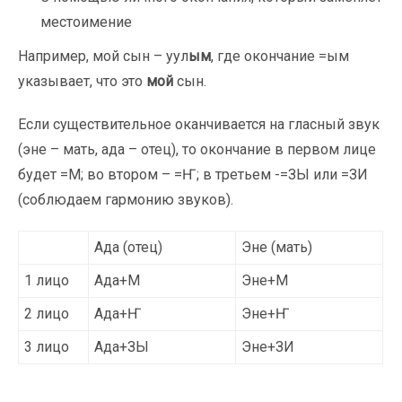
местоимение
Например, мой сын – уул
ым
, где окончание =ым
указывает, что это
мой
сын.
Если существительное оканчивается на гласный звук
(эне – мать, ада – отец), то окончание в первом лице
будет =М; во втором – =Ҥ; в третьем -=ЗЫ или =ЗИ
(соблюдаем гармонию звуков).
Ада (отец)
Эне (мать)
1 лицо
Ада+М
Эне+М
2 лицо
Ада+Ҥ
Эне+Ҥ
3 лицо
Ада+ЗЫ
Эне+ЗИ