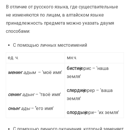
В отличие от русского языка, где существительные
не изменяются по лицам, в алтайском языке
принадлежность предмета можно указать двумя
способами:
С помощью личных местоимений
ед. ч.
мн.ч.
бистиҥ
jерис – ‘наша
мениҥ
адым
– ‘моё имя’
земля’
слердиҥ
jерер – ‘ваша
сениҥ
адыҥ
– ‘твоё имя’
земля’
оныҥ
ады
–
‘
его имя’
олордыҥ
jери– ‘их земля’
С помощью личного окончания, который заменяет