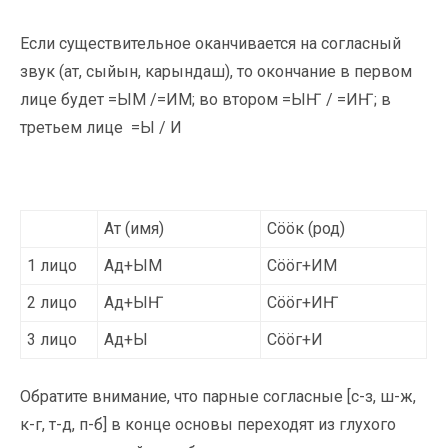
Если существительное оканчивается на согласный
звук (ат, сыйын, карындаш), то окончание в первом
лице будет =ЫМ /=ИМ; во втором =ЫҤ / =ИҤ; в
третьем лице =Ы / И
Ат (имя)
Сööк (род)
1 лицо
Ад+ЫМ
Сööг+ИМ
2 лицо
Ад+ЫҤ
Сööг+ИҤ
3 лицо
Ад+Ы
Сööг+И
Обратите внимание, что парные согласные [с-з, ш-ж,
к-г, т-д, п-б] в конце основы переходят из глухого