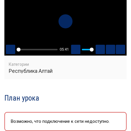
PLAY
05:41
PLAY
MUTE
SETTINGS
PIP
ENT
FUL
Категории
Республика Алтай
План урока
Возможно, что подключение к сети недоступно.