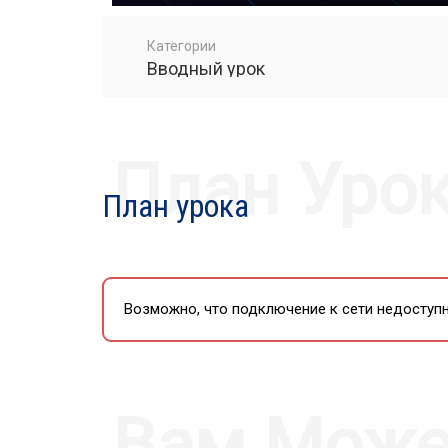
PLAY
Категории
Вводный урок
План Уро
План урока
Возможно, что подключение к сети недоступн
Вам Може