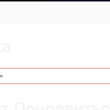
MUTE
SETTI
P
ка
о.
т Понравитьс