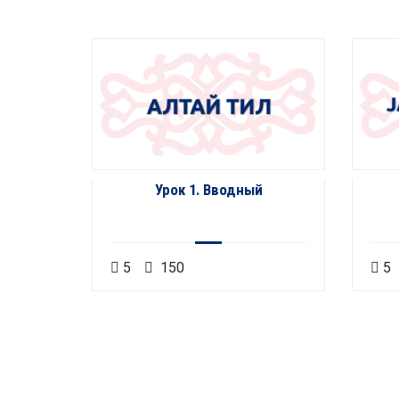
сел
Урок 1. Вводный
5
150
5