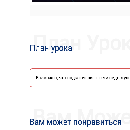
PLAY
План Уро
План урока
Возможно, что подключение к сети недоступн
Вам Може
Вам может понравиться