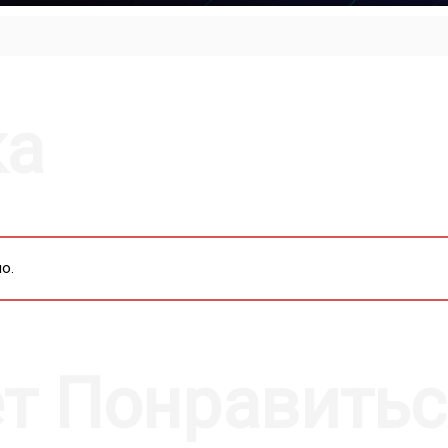
MUTE
SETTI
P
ка
о.
т Понравитьс