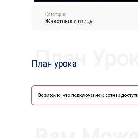
PLAY
Категории
Животные и птицы
План Уро
План урока
Возможно, что подключение к сети недоступн
Вам Може