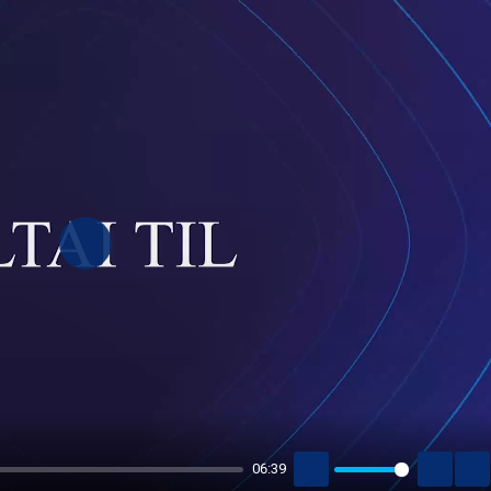
PLAY
06:39