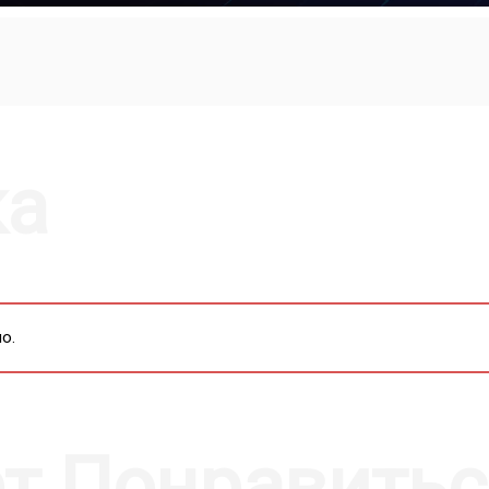
MUTE
SETTI
P
ка
о.
т Понравитьс