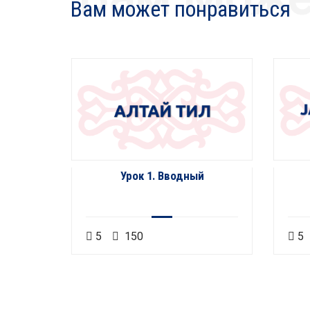
Вам может понравиться
сел
Урок 1. Вводный
5
150
5