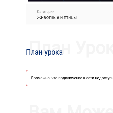
PLAY
Категории
Животные и птицы
План Уро
План урока
Возможно, что подключение к сети недоступн
Вам Може