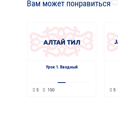
Вам может понравиться
сел
Урок 1. Вводный
5
150
5