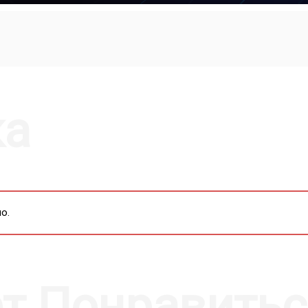
MUTE
SETTI
P
ка
о.
т Понравитьс