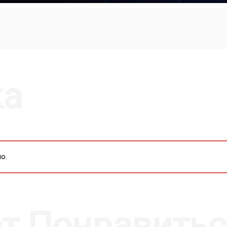
MUTE
SETTI
P
ка
о.
т Понравитьс