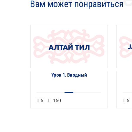
Вам может понравиться
сел
Урок 1. Вводный
5
150
5