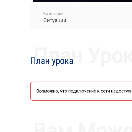
PLAY
Категории
Ситуации
План Уро
План урока
Возможно, что подключение к сети недоступн
Вам Може